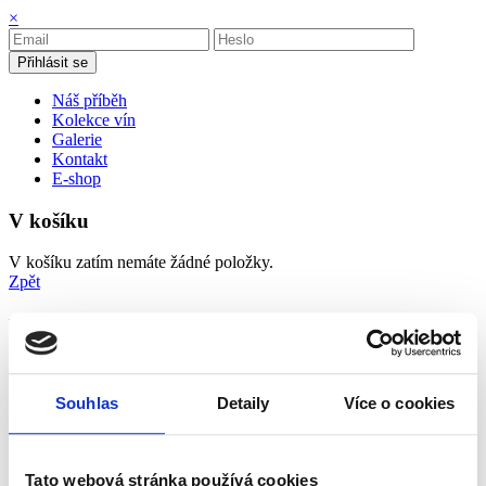
×
Přihlásit se
Náš příběh
Kolekce vín
Galerie
Kontakt
E-shop
V košíku
V košíku zatím nemáte žádné položky.
Zpět
Rulandské šedé & Rulandské bílé
kabinetní víno 2020
polosladké
Souhlas
Detaily
Více o cookies
Rulandské šedé a Rulandské bílé z trati Skalky v Moutnicích.
Rostou společně, zrají v jednom sudu. Patří k sobě.
Charakteristika
Obec
Tato webová stránka používá cookies