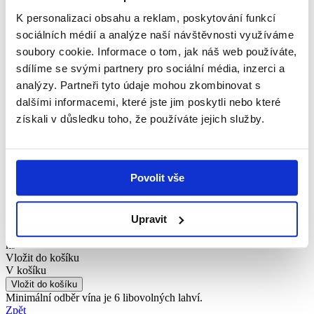
Trať
Obsah láhve
K personalizaci obsahu a reklam, poskytování funkcí
Barva
sociálních médií a analýze naší návštěvnosti využíváme
Zbytkový cukr
soubory cookie. Informace o tom, jak náš web používáte,
Kyseliny
Alkohol
sdílíme se svými partnery pro sociální média, inzerci a
Bezcukerný extrakt
analýzy. Partneři tyto údaje mohou zkombinovat s
Obsahuje oxid siřičitý
dalšími informacemi, které jste jim poskytli nebo které
Moutnice
Skalky
získali v důsledku toho, že používáte jejich služby.
0,75 l
bílá vína
12,8 g/l
5,5 g/l
Povolit vše
11 %
24 g/l
Cena s DPH
161 Kč
Upravit
ks
Vložit do košíku
V košíku
Minimální odběr vína je 6 libovolných lahví.
Zpět