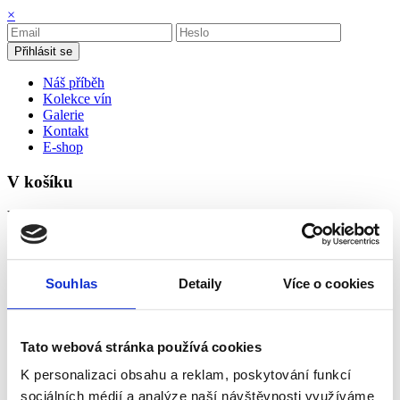
×
Přihlásit se
Náš příběh
Kolekce vín
Galerie
Kontakt
E-shop
V košíku
V košíku zatím nemáte žádné položky.
Zpět
Neuburské
Souhlas
Detaily
Více o cookies
moravské zemské víno 2022
polosladké
Jemné bílé víno s harmonickou sladkostí, lehkostí a dlouhou
Tato webová stránka používá cookies
ovocnou dochutí
Charakteristika
K personalizaci obsahu a reklam, poskytování funkcí
Obsah láhve
sociálních médií a analýze naší návštěvnosti využíváme