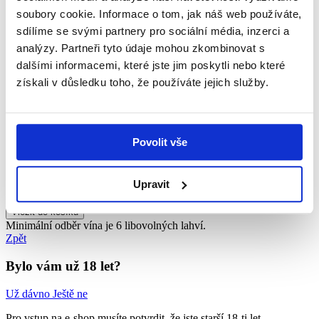
Barva
soubory cookie. Informace o tom, jak náš web používáte,
Zbytkový cukr
Kyseliny
sdílíme se svými partnery pro sociální média, inzerci a
Alkohol
analýzy. Partneři tyto údaje mohou zkombinovat s
Obsahuje oxid siřičitý
dalšími informacemi, které jste jim poskytli nebo které
0,75 l
bílá vína
získali v důsledku toho, že používáte jejich služby.
23,8 g/l g/l
5,8 g/l g/l
10,5% %
Cena s DPH
Povolit vše
170 Kč
ks
Upravit
Vložit do košíku
V košíku
Minimální odběr vína je 6 libovolných lahví.
Zpět
Bylo vám už 18 let?
Už dávno
Ještě ne
Pro vstup na e-shop musíte potvrdit,
že jste starší 18-ti let.